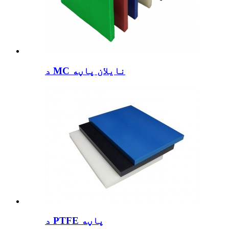
د MC نایلان پاڼه
د PTFE پاڼه