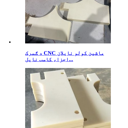
د ګمرک CNC ماشین کولو نایلان
اجزا، کاسټ نایل...