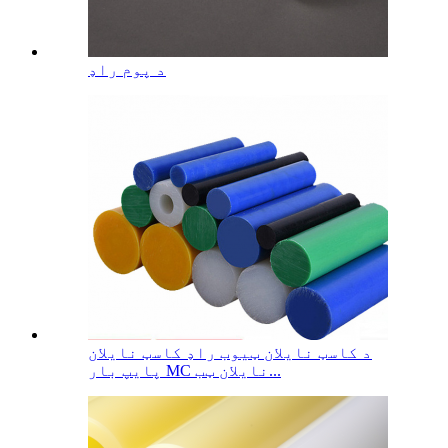
د پوم راډ
د کاسټ نایلان ټیوب راډ کاسټ نایلان
پایپ بار MC نایلان ټب...