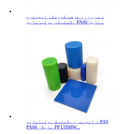
د سرو زرو عرضه کوونکي انجینرۍ
پلاستيکي پولیامایډ PA66 نایل...
د انجینرۍ پلاستیک پولیامایډ PA6
PA66 نایلان PP UHMW...