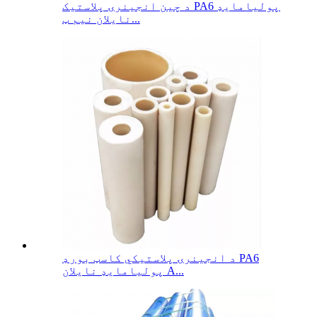
د چین انجینرۍ پلاستیک PA6 پولیامایډ
نایلان نیم ټ...
د انجینرۍ پلاستيکي کاسټ بورډ PA6
پولیامایډ نایلان A...