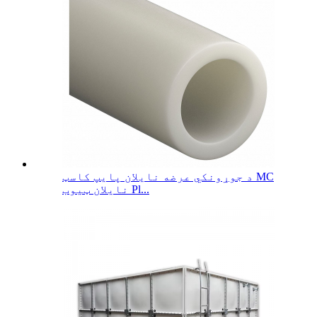
د جوړونکي عرضه نایلان پایپ کاسټ MC
نایلان ټیوب Pl...