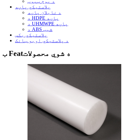
د پوم ټیوب
پلاستيکي پاڼه
د نایلان پاڼه
د HDPE پاڼه
د UHMWPE پاڼه
د ABS شیټ
پلاستيکي بکس
د پلاستيکي اوبو ټانک
ب Featه شوي محصولات