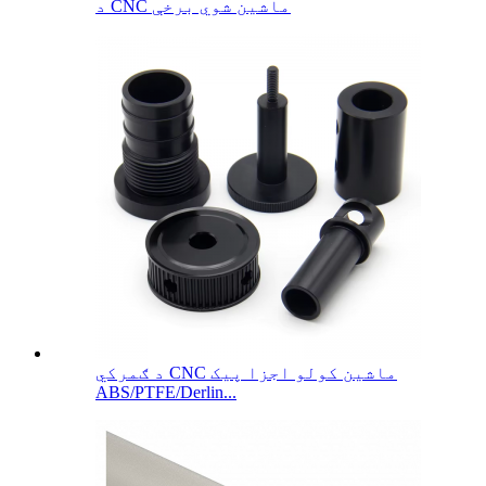
د CNC ماشین شوي برخې
د ګمرکي CNC ماشین کولو اجزا پیک
ABS/PTFE/Derlin...