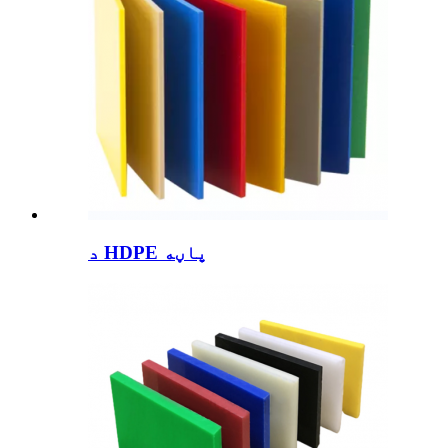
د HDPE پاڼه