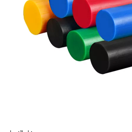
د نایلان پاڼه