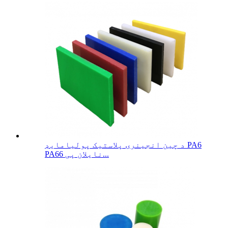
د چین انجینرۍ پلاستیک پولیامایډ PA6
PA66 نایلان پی...