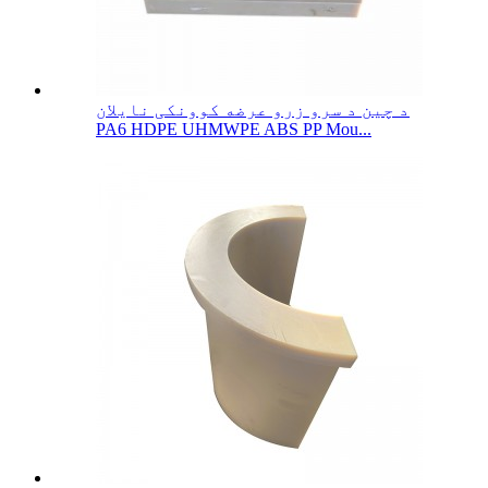
د چین د سرو زرو عرضه کوونکی نایلان
PA6 HDPE UHMWPE ABS PP Mou...