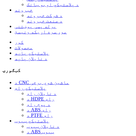
د پلاستيکي اوبو ټانک
خبرونه
د شرکت خبرونه
د صنعت خبرونه
پرله پسې پوښتنې
موږ سره اړیکه ونیسئ
کور
محصولات
پلاستيکي پاڼه
د نایلان پاڼه
کټګورۍ
د CNC ماشین شوي برخې
پلاستيکي راډ
د نایلان راډ
د HDPE راډ
د پوم راډ
د ABS راډ
د PTFE راډ
پلاستيکي ټیوب
د نایلان ټیوب
د ABS ټیوب