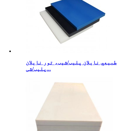
طبیعي نایلان پلیټ/شیټ، تور نایلان
پلیټ/شی...