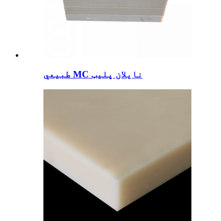
طبیعي MC نایلان پلیټ