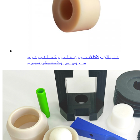
د چین فابریکه انجینرۍ ABS، نایلان
پی پی پلاستيکي ټیوب، ...