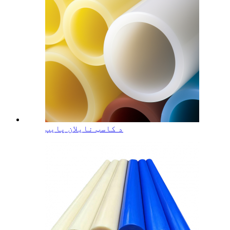
د کاسټ نایلان پایپ