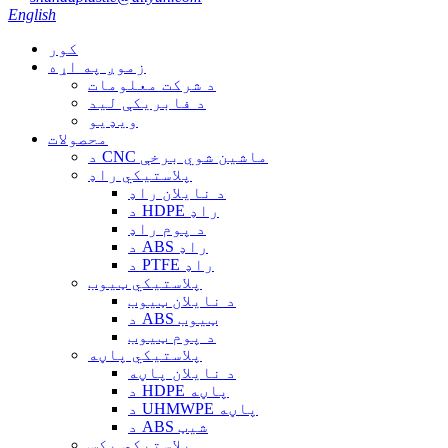
English
کور
زموږ په اړه
د شرکت معلومات
د فابریکې لید
ویډیو
محصولات
د CNC ماشین شوي برخې
پلاستيکي راډ
د نایلان راډ
د HDPE راډ
د پوم راډ
د ABS راډ
د PTFE راډ
پلاستيکي ټیوب
د نایلان ټیوب
د ABS ټیوب
د پوم ټیوب
پلاستيکي پاڼه
د نایلان پاڼه
د HDPE پاڼه
د UHMWPE پاڼه
د ABS شیټ
پلاستيکي بکس