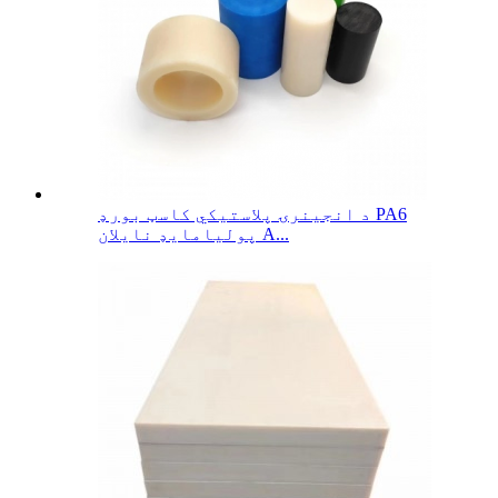
د انجینرۍ پلاستيکي کاسټ بورډ PA6
پولیامایډ نایلان A...