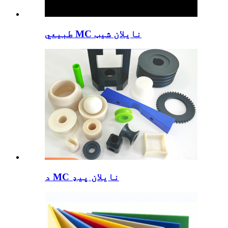
طبیعي MC نایلان شیټ
د MC نایلان پیډ