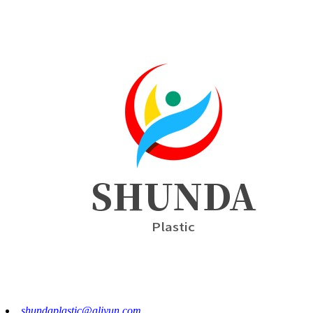
shundaplastic@aliyun.com