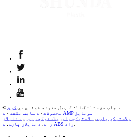
© د چاپ حق - ۲۰۱۰-۲۰۲۱: ټول حقونه خوندي دي.
ګرم
د AMP موبایل
محصولات
-
د سایټ نقشه
-
پلاستيکي پاڼه
,
پلاستيکي راډ
,
پلاستيکي ټیوب
,
د نایلان
,
د ABS راډ
راډ
,
د نایلان پاڼه
,
تازه ترین خبرونه