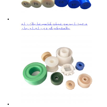
د چین ایم سي نیلي کاسټ نایلان راډ
پلاستيکي ګردي راډ او بار