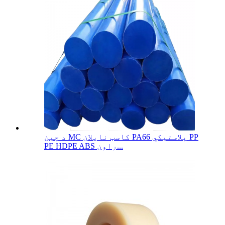
د چین MC کاسټ نایلان PA66 پلاستيکي PP
PE HDPE ABS راون...