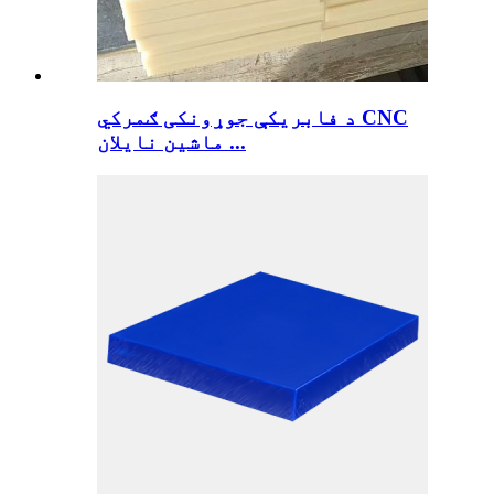
د فابریکې جوړونکی ګمرکي CNC
ماشین نایلان ...