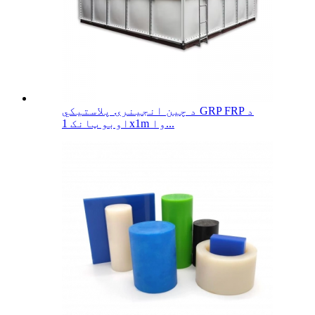
د چین انجینرۍ پلاستيکي GRP FRP د
اوبو ټانک 1x1m وا...