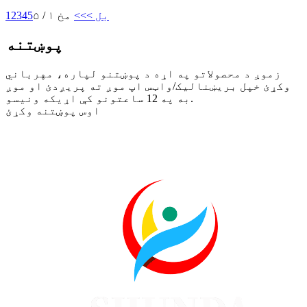
بل >
>>
مخ ۱ / ۵
5
4
3
2
1
پوښتنه
زموږ د محصولاتو په اړه د پوښتنو لپاره، مهرباني
وکړئ خپل بریښنالیک/واټس اپ موږ ته پریږدئ او موږ
به په 12 ساعتونو کې اړیکه ونیسو.
اوس پوښتنه وکړئ