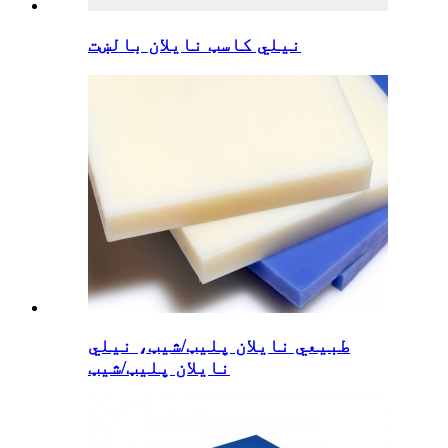
نیلي کاسټ نایلان بالښت
طبیعي نایلان پلیټ/شیټ، نیلي
نایلان پلیټ/شیټ