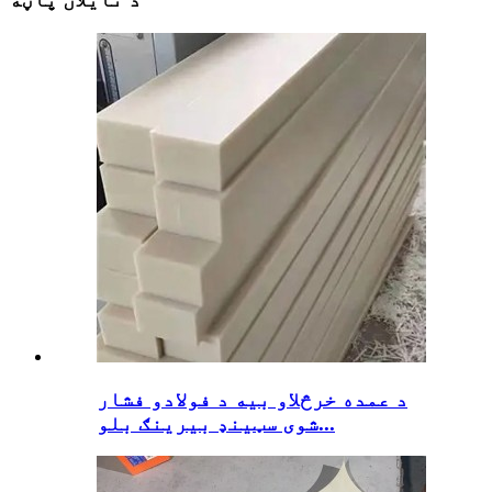
د عمده خرڅلاو بیه د فولادو فشار
شوی سټینډ بیرینګ بلو...