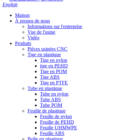
English
Maison
À propos de nous
Informations sur l'entreprise
Vue de l'usine
Vidéo
Produits
Pièces usinées CNC
Tige en plastique
Tige en nylon
tige en PEHD
Tige en POM
Tige ABS
Tige en PTFE
Tube en plastique
Tube en nylon
Tube ABS
Tube POM
Feuille de plastique
Feuille de nylon
Feuille de PEHD
Feuille UHMWPE
Feuille ABS
Boîte en plastique