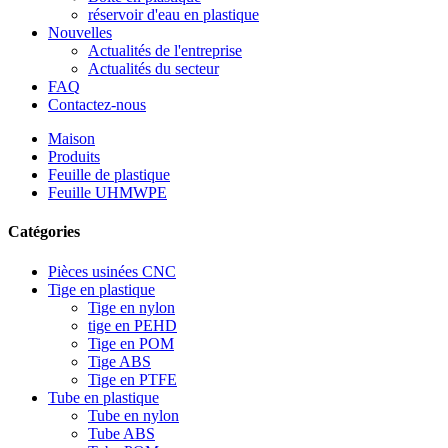
réservoir d'eau en plastique
Nouvelles
Actualités de l'entreprise
Actualités du secteur
FAQ
Contactez-nous
Maison
Produits
Feuille de plastique
Feuille UHMWPE
Catégories
Pièces usinées CNC
Tige en plastique
Tige en nylon
tige en PEHD
Tige en POM
Tige ABS
Tige en PTFE
Tube en plastique
Tube en nylon
Tube ABS