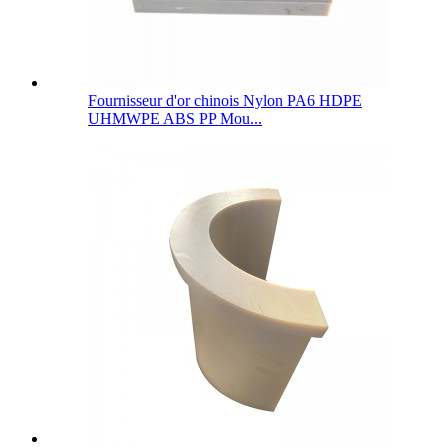
Fournisseur d'or chinois Nylon PA6 HDPE
UHMWPE ABS PP Mou...