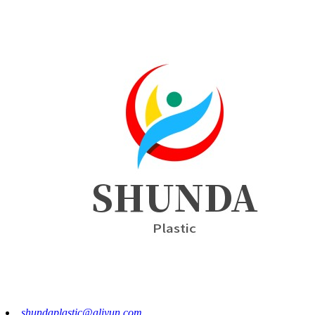
shundaplastic@aliyun.com