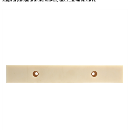
Plaque en plastique avec trou, en nylon, ABS, PEHD ou UHMWPE