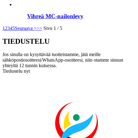
Vihreä MC-nailonlevy
1
2
3
4
5
Seuraava >
>>
Sivu 1 / 5
TIEDUSTELU
Jos sinulla on kysyttävää tuotteistamme, jätä meille
sähköpostiosoitteesi/WhatsApp-osoitteesi, niin otamme sinuun
yhteyttä 12 tunnin kuluessa.
Tiedustelu nyt