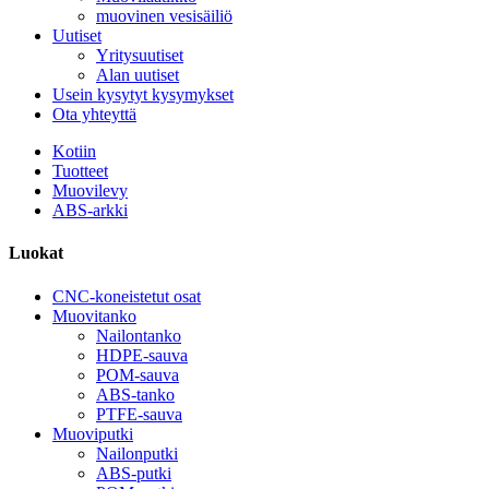
muovinen vesisäiliö
Uutiset
Yritysuutiset
Alan uutiset
Usein kysytyt kysymykset
Ota yhteyttä
Kotiin
Tuotteet
Muovilevy
ABS-arkki
Luokat
CNC-koneistetut osat
Muovitanko
Nailontanko
HDPE-sauva
POM-sauva
ABS-tanko
PTFE-sauva
Muoviputki
Nailonputki
ABS-putki