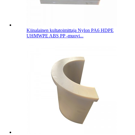
Kiinalainen kultatoimittaja Nylon PA6 HDPE
UHMWPE ABS PP -muovi...