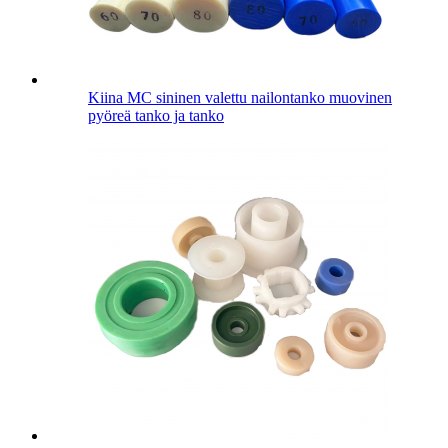
Kiina MC sininen valettu nailontanko muovinen
pyöreä tanko ja tanko