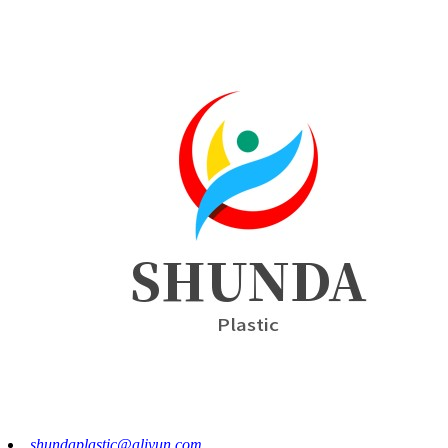
shundaplastic@aliyun.com