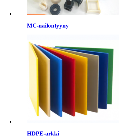
MC-nailontyyny
HDPE-arkki