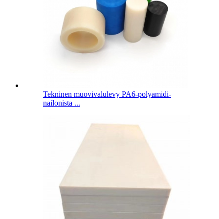
Tekninen muovivalulevy PA6-polyamidi-
nailonista ...