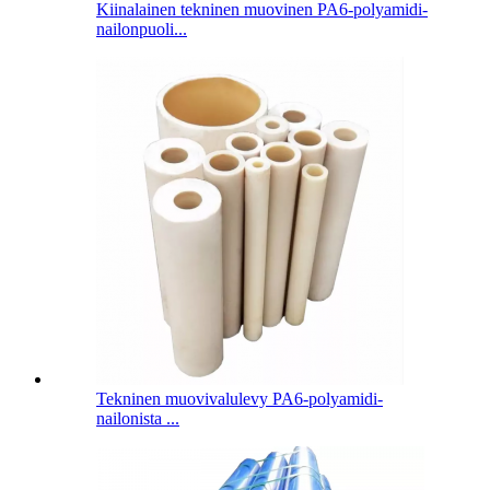
Kiinalainen tekninen muovinen PA6-polyamidi-
nailonpuoli...
Tekninen muovivalulevy PA6-polyamidi-
nailonista ...