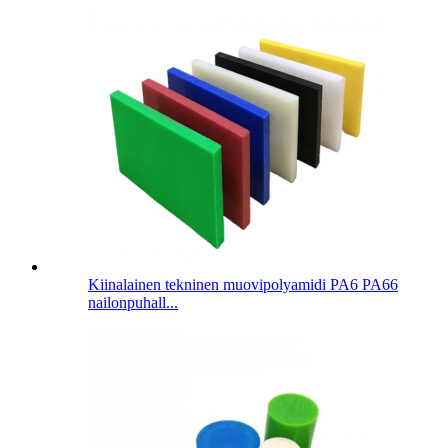
Kiinalainen tekninen muovipolyamidi PA6 PA66
nailonpuhall...