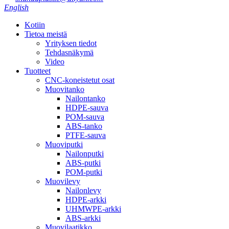
English
Kotiin
Tietoa meistä
Yrityksen tiedot
Tehdasnäkymä
Video
Tuotteet
CNC-koneistetut osat
Muovitanko
Nailontanko
HDPE-sauva
POM-sauva
ABS-tanko
PTFE-sauva
Muoviputki
Nailonputki
ABS-putki
POM-putki
Muovilevy
Nailonlevy
HDPE-arkki
UHMWPE-arkki
ABS-arkki
Muovilaatikko