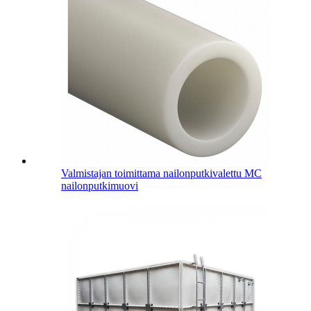
Valmistajan toimittama nailonputkivalettu MC
nailonputkimuovi