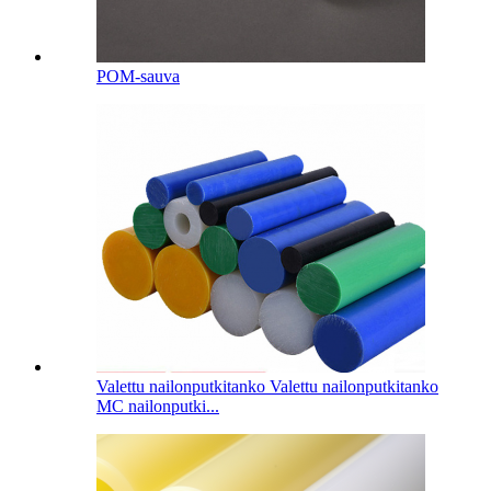
POM-sauva
Valettu nailonputkitanko Valettu nailonputkitanko
MC nailonputki...