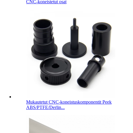
CNC-koneistetut osat
Mukautetut CNC-koneistuskomponentit Peek
ABS/PTFE/Derlin...