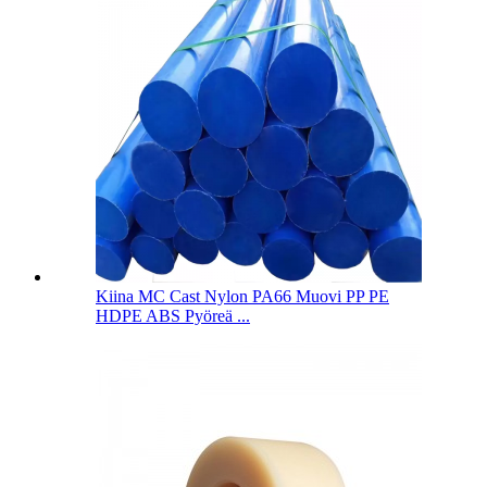
Kiina MC Cast Nylon PA66 Muovi PP PE
HDPE ABS Pyöreä ...