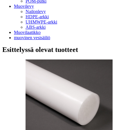
POM-putki
Muovilevy
Nailonlevy
HDPE-arkki
UHMWPE-arkki
ABS-arkki
Muovilaatikko
muovinen vesisäiliö
Esittelyssä olevat tuotteet