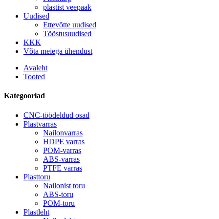
plastist veepaak
Uudised
Ettevõtte uudised
Tööstusuudised
KKK
Võta meiega ühendust
Avaleht
Tooted
Kategooriad
CNC-töödeldud osad
Plastvarras
Nailonvarras
HDPE varras
POM-varras
ABS-varras
PTFE varras
Plasttoru
Nailonist toru
ABS-toru
POM-toru
Plastleht