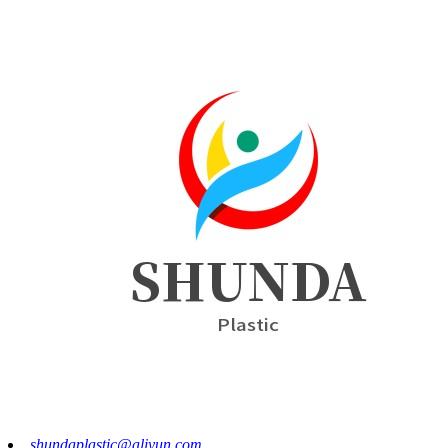
shundaplastic@aliyun.com