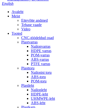
English
Avaleht
Meist
Ettevõtte andmed
Tehase vaade
Video
Tooted
CNC-töödeldud osad
Plastvarras
Nailonvarras
HDPE varras
POM-varras
ABS-varras
PTFE varras
Plasttoru
Nailonist toru
ABS-toru
POM-toru
Plastleht
Nailonleht
HDPE-leht
UHMWPE-leht
ABS-leht
Plastkarp