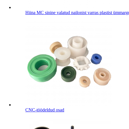
Hiina MC sinine valatud nailonist varras plastist ümmargu
CNC-töödeldud osad