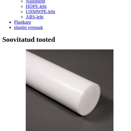
Nailonleht
HDPE-leht
UHMWPE-leht
ABS-leht
Plastkarp
plastist veepaak
Soovitatud tooted